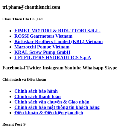
tri.pham@chauthienchi.com
Chau Thien Chi Co.,Ltd.
FIMET MOTORI & RIDUTTORI S.R.L.
ROSSI Gearmotors Vietnam
Kirloskar Brothers Limited (KBL) Vietnam
Marzocchi Pompe Vietnam
KRAL Screw Pump GmbH
UFI FILTERS HYDRAULICS S.p.A
Facebook-f
Twitter
Instagram
Youtube
Whatsapp
Skype
Chính sách và Điều khoản
Chính sách bảo hành
Chính sách thanh toán
Chính sách vận chuyển & Giao nhận
Chính sách bảo mật thông tin khách hàng
Điều khoản & Điều kiện giao dịch
Recent Post ®