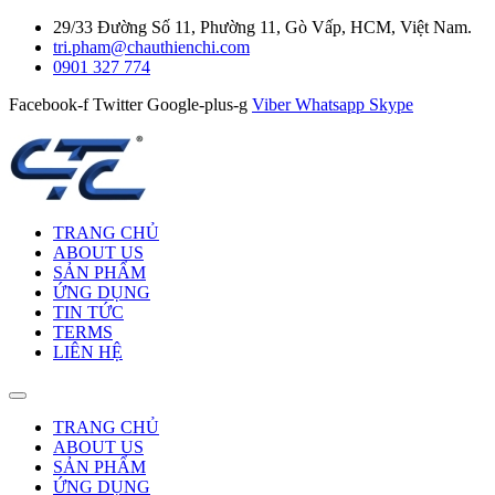
29/33 Đường Số 11, Phường 11, Gò Vấp, HCM, Việt Nam.
tri.pham@chauthienchi.com
0901 327 774
Facebook-f
Twitter
Google-plus-g
Viber
Whatsapp
Skype
TRANG CHỦ
ABOUT US
SẢN PHẨM
ỨNG DỤNG
TIN TỨC
TERMS
LIÊN HỆ
TRANG CHỦ
ABOUT US
SẢN PHẨM
ỨNG DỤNG