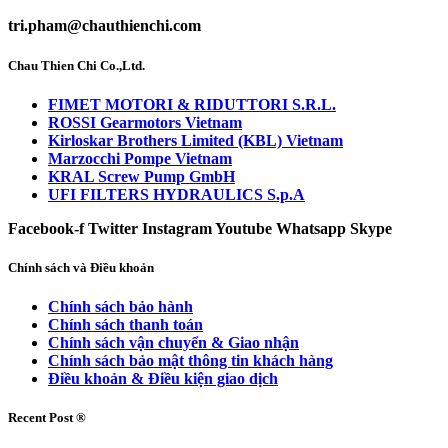
tri.pham@chauthienchi.com
Chau Thien Chi Co.,Ltd.
FIMET MOTORI & RIDUTTORI S.R.L.
ROSSI Gearmotors Vietnam
Kirloskar Brothers Limited (KBL) Vietnam
Marzocchi Pompe Vietnam
KRAL Screw Pump GmbH
UFI FILTERS HYDRAULICS S.p.A
Facebook-f
Twitter
Instagram
Youtube
Whatsapp
Skype
Chính sách và Điều khoản
Chính sách bảo hành
Chính sách thanh toán
Chính sách vận chuyển & Giao nhận
Chính sách bảo mật thông tin khách hàng
Điều khoản & Điều kiện giao dịch
Recent Post ®