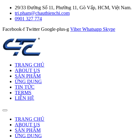
29/33 Đường Số 11, Phường 11, Gò Vấp, HCM, Việt Nam.
tri.pham@chauthienchi.com
0901 327 774
Facebook-f
Twitter
Google-plus-g
Viber
Whatsapp
Skype
TRANG CHỦ
ABOUT US
SẢN PHẨM
ỨNG DỤNG
TIN TỨC
TERMS
LIÊN HỆ
TRANG CHỦ
ABOUT US
SẢN PHẨM
ỨNG DỤNG