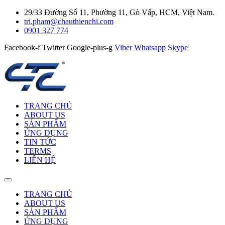
29/33 Đường Số 11, Phường 11, Gò Vấp, HCM, Việt Nam.
tri.pham@chauthienchi.com
0901 327 774
Facebook-f
Twitter
Google-plus-g
Viber
Whatsapp
Skype
TRANG CHỦ
ABOUT US
SẢN PHẨM
ỨNG DỤNG
TIN TỨC
TERMS
LIÊN HỆ
TRANG CHỦ
ABOUT US
SẢN PHẨM
ỨNG DỤNG