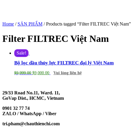
Home
/
SẢN PHẨM
/ Products tagged “Filter FILTREC Việt Nam”
Filter FILTREC Việt Nam
Sale!
Bộ lọc dầu thủy lực FILTREC đại lý Việt Nam
$
9,999.00
$
9,000.00
Vui lòng liên hệ
29/33 Road No.11, Ward. 11,
GoVap Dist., HCMC, Vietnam
0901 32 77 74
ZALO / WhatsApp / Viber
tri.pham@chauthienchi.com