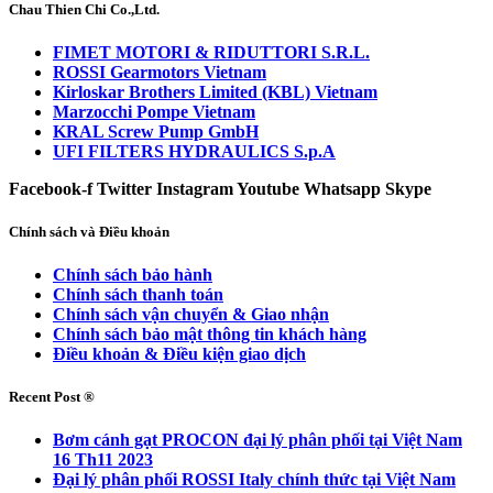
Chau Thien Chi Co.,Ltd.
FIMET MOTORI & RIDUTTORI S.R.L.
ROSSI Gearmotors Vietnam
Kirloskar Brothers Limited (KBL) Vietnam
Marzocchi Pompe Vietnam
KRAL Screw Pump GmbH
UFI FILTERS HYDRAULICS S.p.A
Facebook-f
Twitter
Instagram
Youtube
Whatsapp
Skype
Chính sách và Điều khoản
Chính sách bảo hành
Chính sách thanh toán
Chính sách vận chuyển & Giao nhận
Chính sách bảo mật thông tin khách hàng
Điều khoản & Điều kiện giao dịch
Recent Post ®
Bơm cánh gạt PROCON đại lý phân phối tại Việt Nam
16 Th11 2023
Đại lý phân phối ROSSI Italy chính thức tại Việt Nam